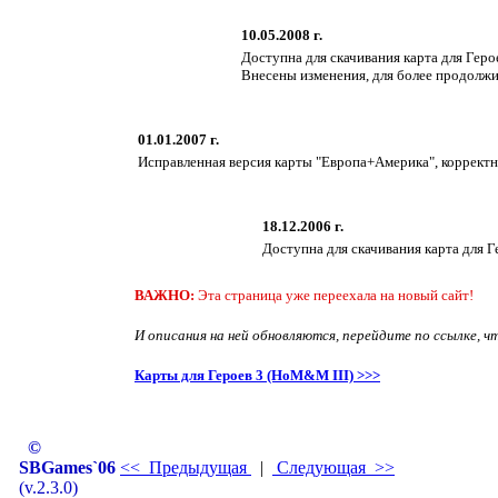
10.05.2008 г.
Доступна для скачивания карта для Геро
Внесены изменения, для более продолжи
01.01.2007 г.
Исправленная версия карты "Европа+Америка", корректн
18.12.2006 г.
Доступна для скачивания карта для 
ВАЖНО:
Эта страница уже переехала на новый сайт!
И описания на ней обновляются, перейдите по ссылке, ч
Карты для Героев 3 (HoM&M III) >>>
©
SBGames`06
<< Предыдущая
|
Следующая >>
(v.2.3.0)