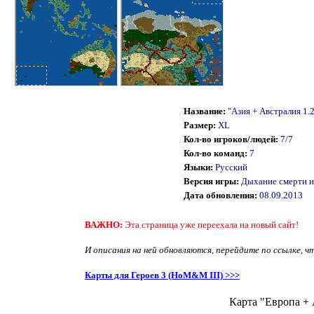
Название:
"Азия + Австралия 1.
Размер:
XL
Кол-во игроков/людей:
7/7
Кол-во команд:
7
Языки:
Русский
Версия игры:
Дыхание смерти 
Дата обновления:
08.09.2013
ВАЖНО:
Эта страница уже переехала на новый сайт!
И описания на ней обновляются, перейдите по ссылке, ч
Карты для Героев 3 (HoM&M III) >>>
Карта "Европа + 