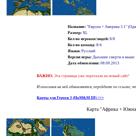
Название:
"Европа + Америка 3.1" (Од
Размер:
XL
Кол-во игроков/людей:
8/8
Кол-во команд:
8/4
Языки:
Русский
Версия игры:
Дыхание смерти и выш
Дата обновления:
08.09.2013
ВАЖНО:
Эта страница уже переехала на новый сайт!
И описания на ней обновляются, перейдите по ссылке, ч
Карты для Героев 3 (HoM&M III) >>>
Карта "Африка + Южна