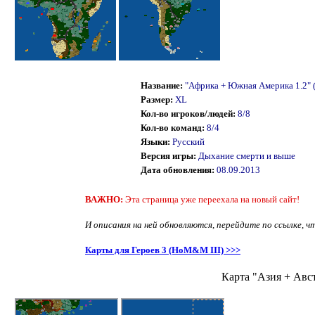
Название:
"Африка + Южная Америка 1.2" 
Размер:
XL
Кол-во игроков/людей:
8/8
Кол-во команд:
8/4
Языки:
Русский
Версия игры:
Дыхание смерти и выше
Дата обновления:
08.09.2013
ВАЖНО:
Эта страница уже переехала на новый сайт!
И описания на ней обновляются, перейдите по ссылке, ч
Карты для Героев 3 (HoM&M III) >>>
Карта "Азия + Авст