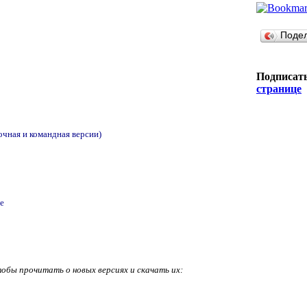
Поде
Подписать
странице
ночная и командная версии)
ше
тобы прочитать о новых версиях и скачать их: