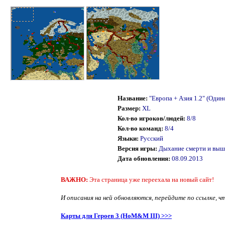
Название:
"Европа + Азия 1.2" (Оди
Размер:
XL
Кол-во игроков/людей:
8/8
Кол-во команд:
8/4
Языки:
Русский
Версия игры:
Дыхание смерти и вы
Дата обновления:
08.09.2013
ВАЖНО:
Эта страница уже переехала на новый сайт!
И описания на ней обновляются, перейдите по ссылке, ч
Карты для Героев 3 (HoM&M III) >>>