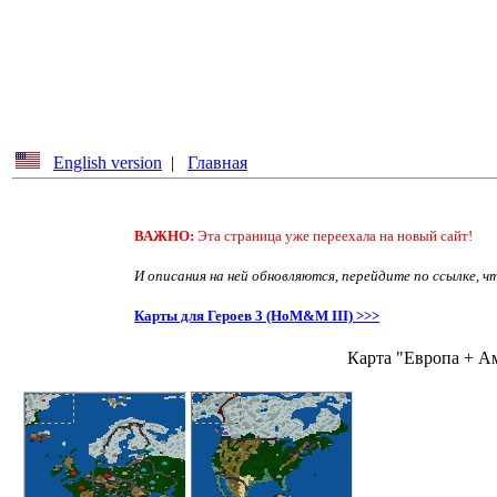
English version
|
Главная
ВАЖНО:
Эта страница уже переехала на новый сайт!
И описания на ней обновляются, перейдите по ссылке, ч
Карты для Героев 3 (HoM&M III) >>>
Карта "Европа + Ам